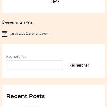
Fév »
Évènements à venir
Il n’y a pas d’évènements à venir.
N
o
t
i
c
e
Rechercher
Rechercher
Recent Posts