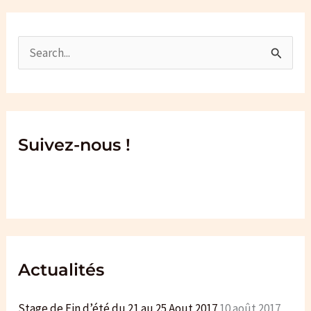
R
e
c
h
e
Suivez-nous !
r
c
h
e
r
Actualités
:
Stage de Fin d’été du 21 au 25 Aout 2017
10 août 2017