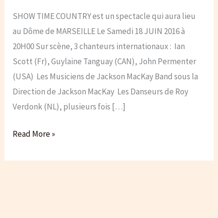
SHOW TIME COUNTRY est un spectacle qui aura lieu
au Dôme de MARSEILLE Le Samedi 18 JUIN 2016 à
20H00 Sur scène, 3 chanteurs internationaux : Ian
Scott (Fr), Guylaine Tanguay (CAN), John Permenter
(USA) Les Musiciens de Jackson MacKay Band sous la
Direction de Jackson MacKay Les Danseurs de Roy
Verdonk (NL), plusieurs fois […]
SHOW-
Read More »
TIME
COUNTRY
2016