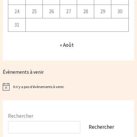
24
25
26
27
28
29
30
31
« Août
Évènements à venir
Il n’y a pas d’évènements à venir.
N
o
t
i
c
e
Rechercher
Rechercher