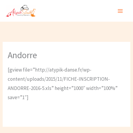
Aller
au
contenu
Andorre
[gview file=”http://atypik-danse.fr/wp-
content/uploads/2015/11/FICHE-INSCRIPTION-
ANDORRE-2016-5.xls” height=”1000″ width=”100%”
save=”1″]