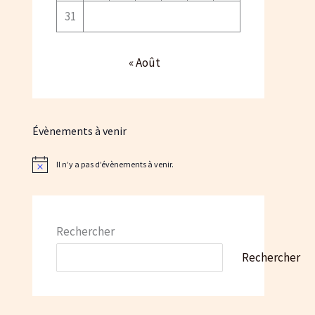
31
« Août
Évènements à venir
Il n’y a pas d’évènements à venir.
N
o
t
i
c
e
Rechercher
Rechercher