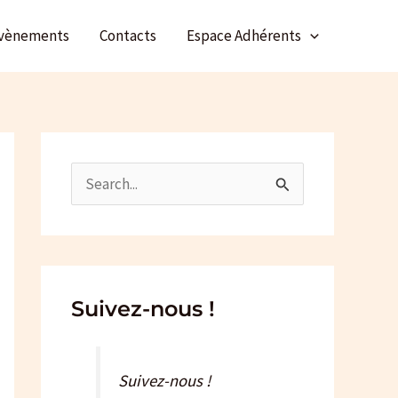
vènements
Contacts
Espace Adhérents
R
e
c
h
e
Suivez-nous !
r
c
Suivez-nous !
h