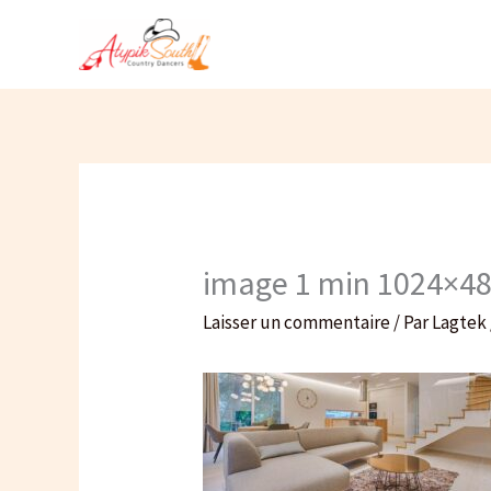
Aller
au
contenu
image 1 min 1024×48
Laisser un commentaire
/ Par
Lagtek