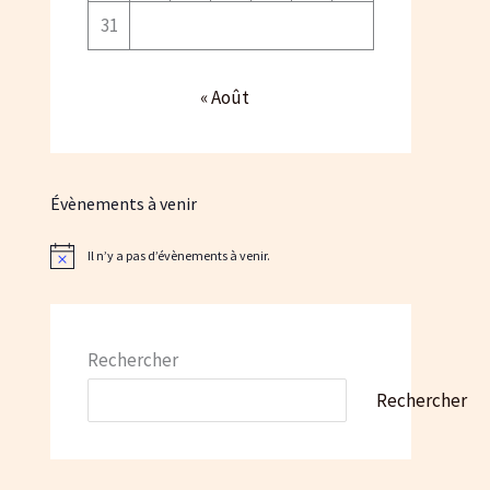
31
« Août
Évènements à venir
Il n’y a pas d’évènements à venir.
N
o
t
i
c
e
Rechercher
Rechercher