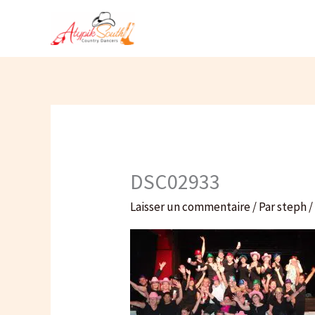
Aller
au
contenu
DSC02933
Laisser un commentaire
/ Par
steph