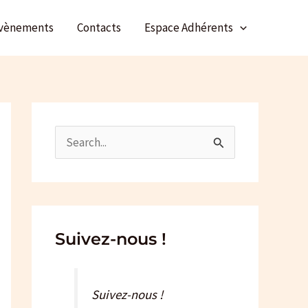
vènements
Contacts
Espace Adhérents
R
e
c
h
e
Suivez-nous !
r
c
Suivez-nous !
h