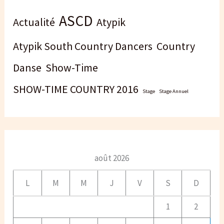
ASCD
Actualité
Atypik
Atypik South Country Dancers
Country
Danse
Show-Time
SHOW-TIME COUNTRY 2016
Stage
Stage Annuel
août 2026
L
M
M
J
V
S
D
1
2