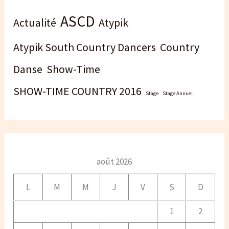
ASCD
Actualité
Atypik
Atypik South Country Dancers
Country
Danse
Show-Time
SHOW-TIME COUNTRY 2016
Stage
Stage Annuel
août 2026
L
M
M
J
V
S
D
1
2