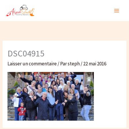
Aller
au
contenu
DSC04915
Laisser un commentaire
/ Par
steph
/
22 mai 2016