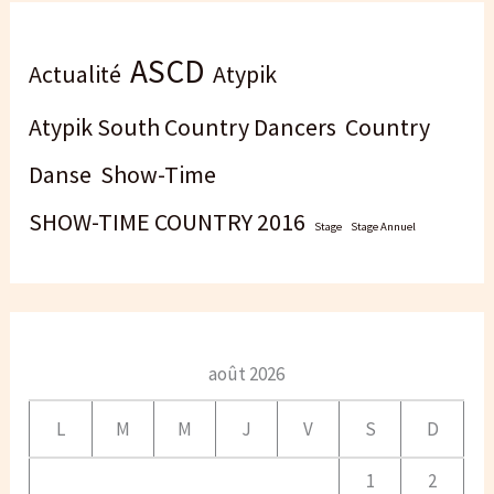
ASCD
Actualité
Atypik
Atypik South Country Dancers
Country
Danse
Show-Time
SHOW-TIME COUNTRY 2016
Stage
Stage Annuel
août 2026
L
M
M
J
V
S
D
1
2